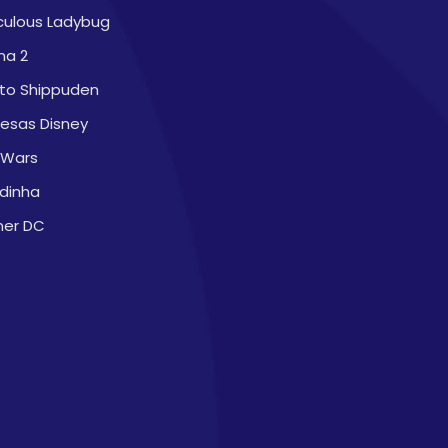
culous Ladybug
na 2
to Shippuden
cesas Disney
 Wars
dinha
ner DC