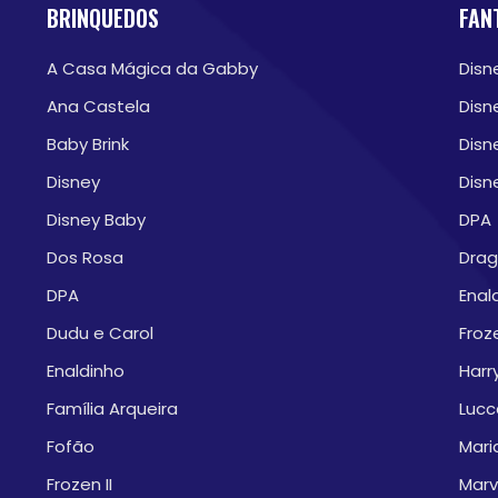
BRINQUEDOS
FAN
A Casa Mágica da Gabby
Disn
Ana Castela
Disn
Baby Brink
Disn
Disney
Disn
Disney Baby
DPA
Dos Rosa
Drag
DPA
Enal
Dudu e Carol
Froze
Enaldinho
Harr
Família Arqueira
Lucc
Fofão
Mari
Frozen II
Marv