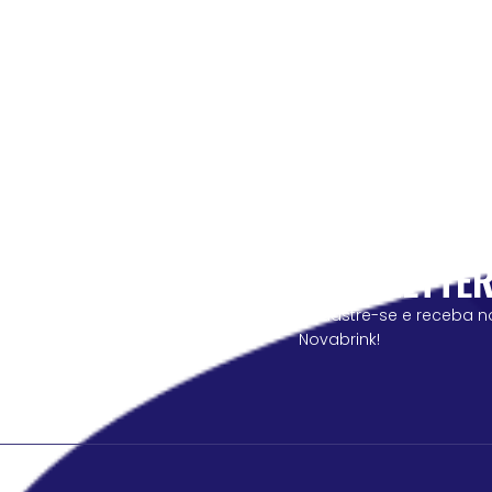
NEWSLETTE
cadastre-se e receba n
Novabrink!