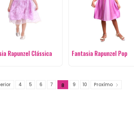
sia Rapunzel Clássica
Fantasia Rapunzel Pop
erior
4
5
6
7
9
10
Proxímo
8