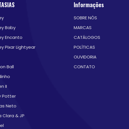
TASIAS
Informações
ey
SOBRE NÓS
ey Baby
MARCAS
ey Encanto
CATÁLOGOS
ey Pixar Lightyear
POLÍTICAS
OUVIDORIA
on Ball
CONTATO
dinho
n II
y Potter
as Neto
a Clara & JP
el