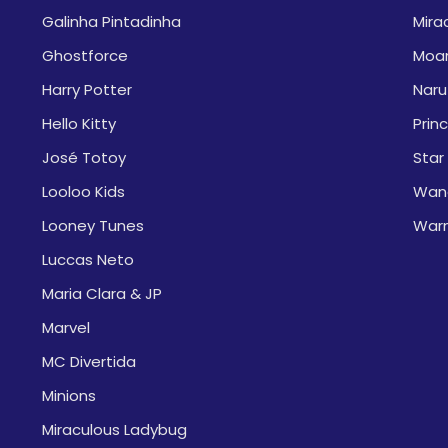
Galinha Pintadinha
Mira
Ghostforce
Moa
Harry Potter
Naru
Hello Kitty
Prin
José Totoy
Star
Looloo Kids
Wan
Looney Tunes
War
Luccas Neto
Maria Clara & JP
Marvel
MC Divertida
Minions
Miraculous Ladybug