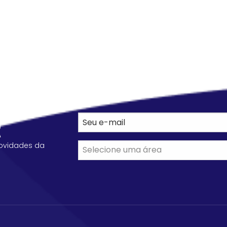
R
ovidades da