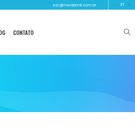
PT
sac@novabrink.com.br
OG
CONTATO