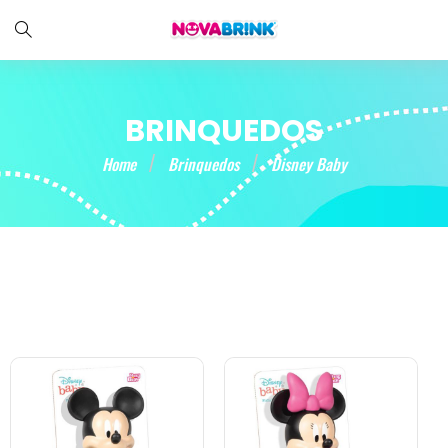
BRINQUEDOS
Home
Brinquedos
Disney Baby