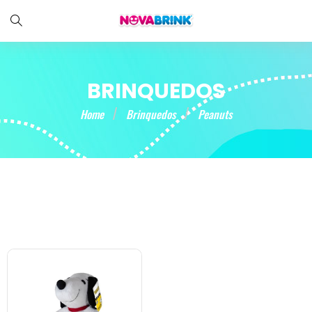
BRINQUEDOS
Home
Brinquedos
Peanuts