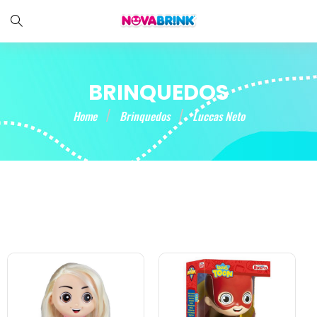
BRINQUEDOS
Home
Brinquedos
Luccas Neto