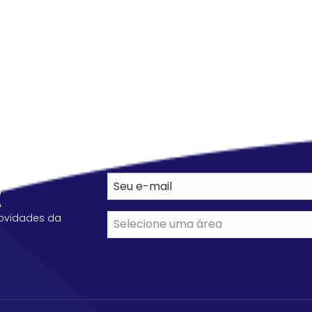
R
ovidades da