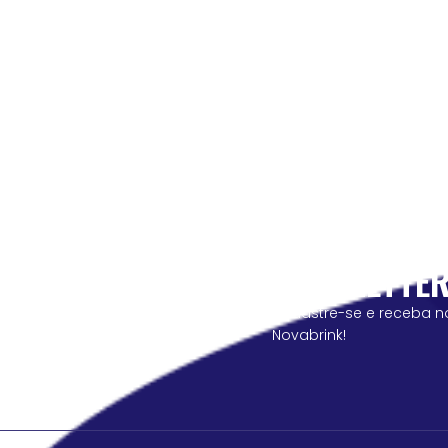
NEWSLETTE
cadastre-se e receba n
Novabrink!