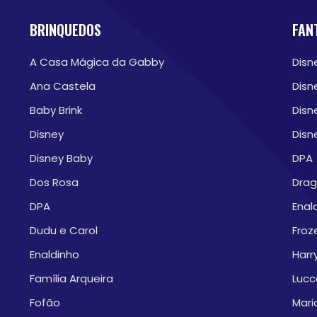
BRINQUEDOS
FAN
A Casa Mágica da Gabby
Disn
Ana Castela
Disn
Baby Brink
Disn
Disney
Disn
Disney Baby
DPA
Dos Rosa
Drag
DPA
Enal
Dudu e Carol
Froze
Enaldinho
Harr
Família Arqueira
Lucc
Fofão
Mari