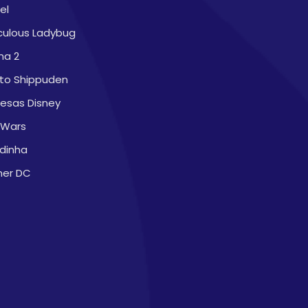
el
culous Ladybug
na 2
to Shippuden
cesas Disney
 Wars
dinha
ner DC