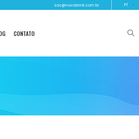
PT
sac@novabrink.com.br
OG
CONTATO