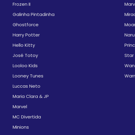
Frozen II
Marv
Galinha Pintadinha
Mira
Ghostforce
Moa
Harry Potter
Naru
Hello Kitty
Prin
José Totoy
Star
Looloo Kids
Wan
Looney Tunes
War
Luccas Neto
Maria Clara & JP
Marvel
MC Divertida
Minions