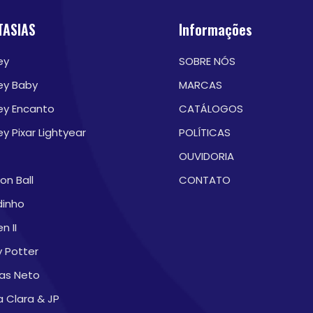
TASIAS
Informações
ey
SOBRE NÓS
ey Baby
MARCAS
ey Encanto
CATÁLOGOS
ey Pixar Lightyear
POLÍTICAS
OUVIDORIA
on Ball
CONTATO
dinho
n II
y Potter
as Neto
a Clara & JP