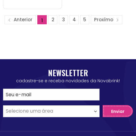
Anterior
2
3
4
5
Proxímo
1
NEWSLETTER
cadastre-se e receba novidades da Novabrink!
Enviar