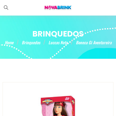
BRINQUEDOS
Home
Brinquedos
Luccas Neto
Boneca Gi Aventureira