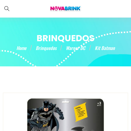
BRINQUEDOS
Home
Brinquedos
Warner DC
Kit Batman