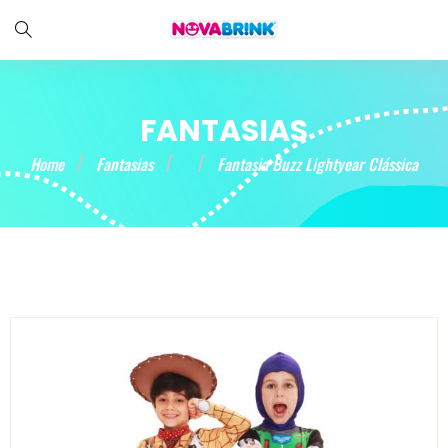
FANTASIAS
Home
Fantasias
Fantasia Buzz Lightyear Clássica