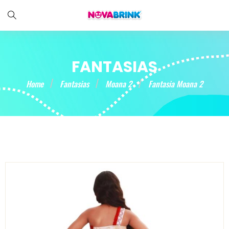
FANTASIAS
Home
Fantasias
Moana 2
Fantasia Moana 2