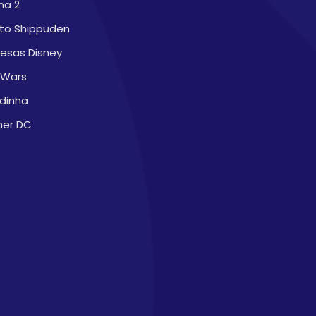
na 2
to Shippuden
cesas Disney
 Wars
dinha
ner DC