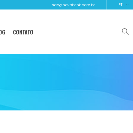
PT
sac@novabrink.com.br
OG
CONTATO