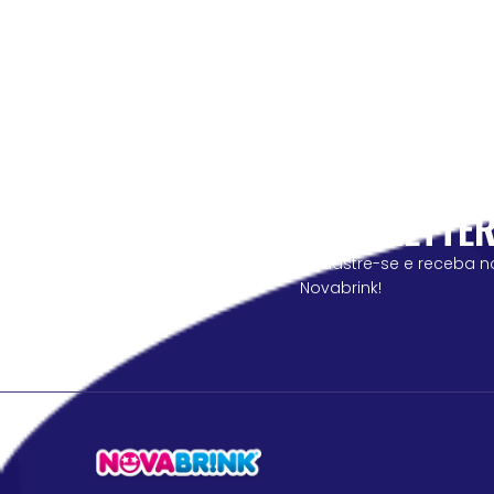
NEWSLETTE
cadastre-se e receba n
Novabrink!