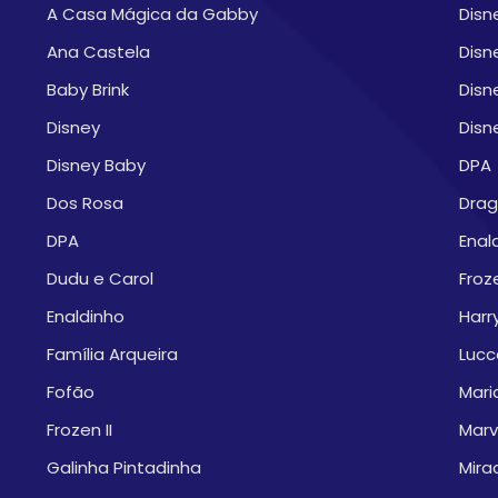
A Casa Mágica da Gabby
Disn
Ana Castela
Disn
Baby Brink
Disn
Disney
Disn
Disney Baby
DPA
Dos Rosa
Drag
DPA
Enal
Dudu e Carol
Froze
Enaldinho
Harr
Família Arqueira
Lucc
Fofão
Mari
Frozen II
Marv
Galinha Pintadinha
Mira