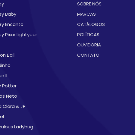
ey
SOBRE NÓS
ey Baby
MARCAS
ey Encanto
CATÁLOGOS
ey Pixar Lightyear
POLÍTICAS
OUVIDORIA
on Ball
CONTATO
dinho
n II
y Potter
as Neto
a Clara & JP
el
culous Ladybug