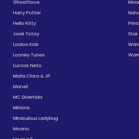
Ghostforce
Moa
Harry Potter
Naru
Hello Kitty
Prin
José Totoy
Star
Looloo Kids
Wan
Looney Tunes
War
Luccas Neto
Maria Clara & JP
Marvel
MC Divertida
Minions
Miraculous Ladybug
Moana