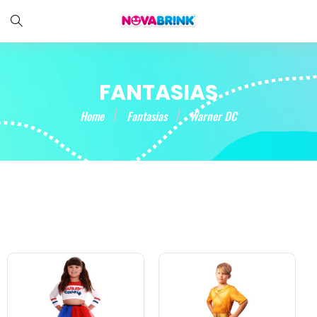
FANTASIAS
Home
Fantasias
Warner DC