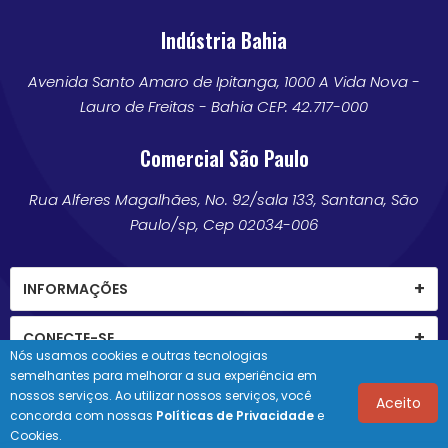
Indústria Bahia
Avenida Santo Amaro de Ipitanga, 1000 A Vida Nova -
Lauro de Freitas - Bahia CEP: 42.717-000
Comercial São Paulo
Rua Alferes Magalhães, No. 92/sala 133, Santana, São
Paulo/sp, Cep 02034-006
INFORMAÇÕES
CONECTE-SE
Nós usamos cookies e outras tecnologias
semelhantes para melhorar a sua experiência em
nossos serviços. Ao utilizar nossos serviços, você
Aceito
concorda com nossas
Políticas de Privacidade
e
© 2026 Novabrink. Direitos de cópia reservados.
Cookies.