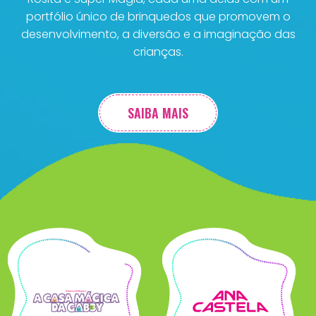
portfólio único de brinquedos que promovem o
desenvolvimento, a diversão e a imaginação das
crianças.
SAIBA MAIS