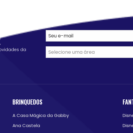
R
ovidades da
BRINQUEDOS
FAN
A Casa Mágica da Gabby
Disn
Ana Castela
Disn