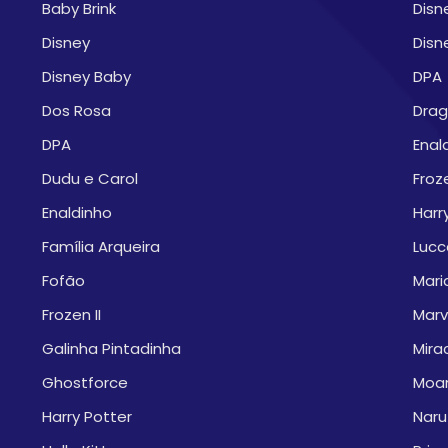
Baby Brink
Disn
Disney
Disn
Disney Baby
DPA
Dos Rosa
Drag
DPA
Enal
Dudu e Carol
Froze
Enaldinho
Harr
Família Arqueira
Lucc
Fofão
Mari
Frozen II
Marv
Galinha Pintadinha
Mira
Ghostforce
Moa
Harry Potter
Naru