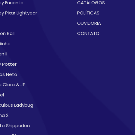
ey Encanto
CATÁLOGOS
ey Pixar Lightyear
POLÍTICAS
OUVIDORIA
on Ball
CONTATO
dinho
n II
y Potter
as Neto
a Clara & JP
el
culous Ladybug
na 2
to Shippuden