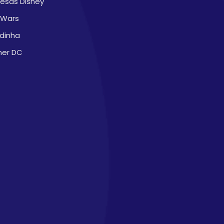
cesas Disney
 Wars
dinha
ner DC