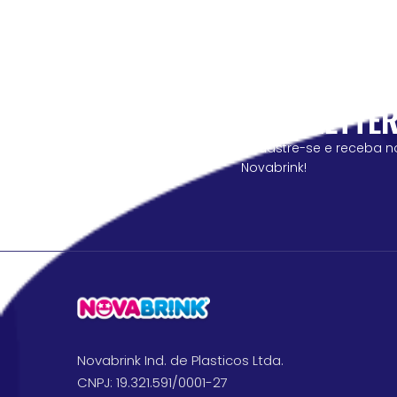
NEWSLETTE
cadastre-se e receba n
Novabrink!
Novabrink Ind. de Plasticos Ltda.
CNPJ: 19.321.591/0001-27