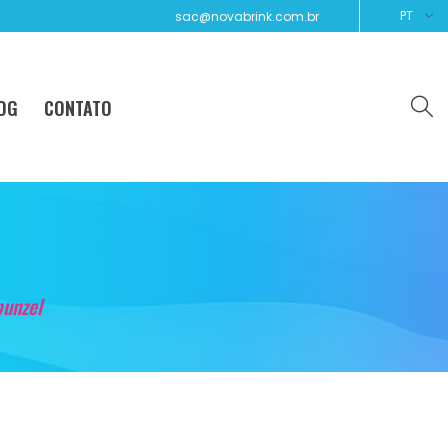
PT
sac@novabrink.com.br
OG
CONTATO
punzel