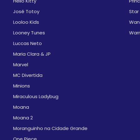
Hello Kitty
Prin
José Totoy
Star
Looloo Kids
Wan
Looney Tunes
War
Luccas Neto
Maria Clara & JP
Marvel
MC Divertida
Minions
Miraculous Ladybug
Moana
Moana 2
Moranguinho na Cidade Grande
One Piece