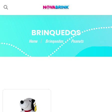
BRINQUEDOS
Home
Brinquedos
Peanuts