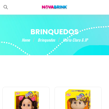
BRINQUEDOS
Home
Brinquedos
Maria Clara & JP