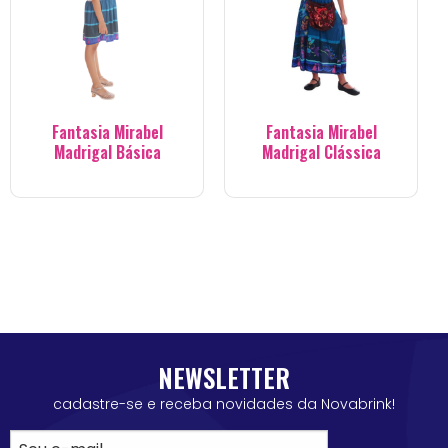
Fantasia Mirabel
Fantasia Mirabel
Madrigal Básica
Madrigal Clássica
NEWSLETTER
cadastre-se e receba novidades da Novabrink!